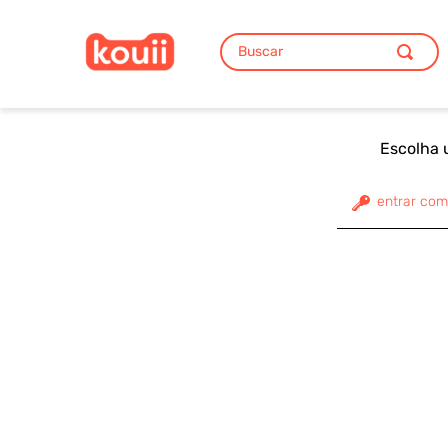
Buscar
TERMOS MAIS BUSCADOS
1
º
lancheira
Escolha 
2
º
mia
3
º
tigor
entrar com
4
º
mochila
5
º
unicórnio
6
º
garrafa
7
º
astronauta
8
º
silicone
9
º
pote
10
º
kit talheres