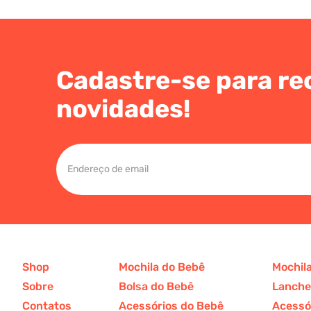
Cadastre-se para re
novidades!
Shop
Mochila do Bebê
Mochila
Sobre
Bolsa do Bebê
Lanchei
Contatos
Acessórios do Bebê
Acessór