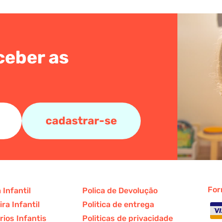
ceber as
cadastrar-se
For
 Infantil
Polica de Devolução
ra Infantil
Politica de entrega
ios Infantis
Politicas de privacidade