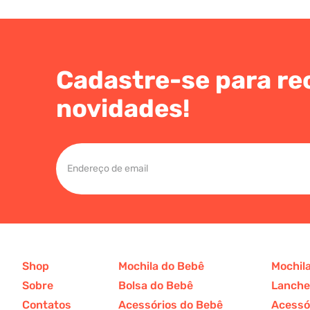
Cadastre-se para re
novidades!
Shop
Mochila do Bebê
Mochila
Sobre
Bolsa do Bebê
Lanchei
Contatos
Acessórios do Bebê
Acessór