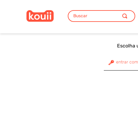
Buscar
TERMOS MAIS BUSCADOS
1
º
lancheira
Escolha 
2
º
mia
3
º
mochila
entrar com
4
º
unicórnio
5
º
garrafa
6
º
tigor
7
º
astronauta
8
º
silicone
9
º
pote
10
º
kit talheres