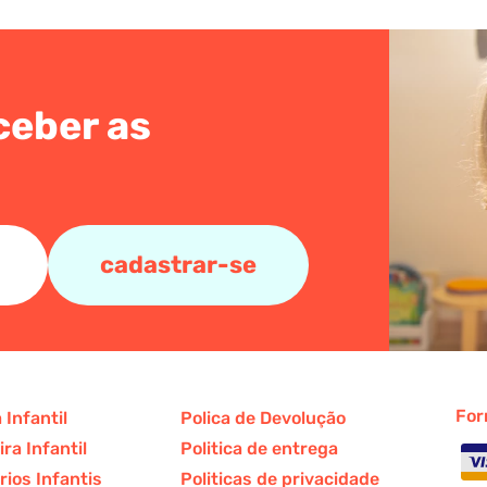
ceber as
cadastrar-se
For
 Infantil
Polica de Devolução
ra Infantil
Politica de entrega
ios Infantis
Politicas de privacidade