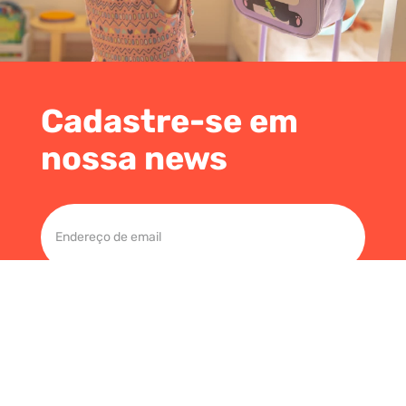
Cadastre-se em
nossa news
cadastrar-se