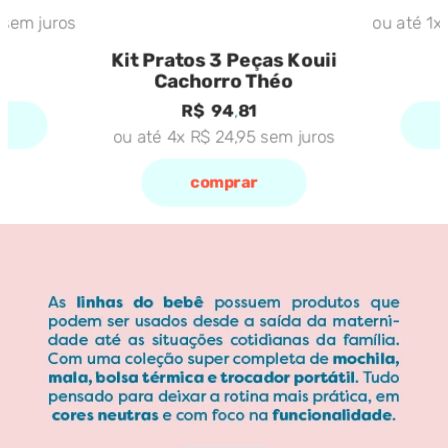
sem juros
ou até
1
x
Kit Pratos 3 Peças Kouii
Cachorro Théo
R$
94
,
81
ou até
4
x
R$
24
,
95
sem juros
comprar