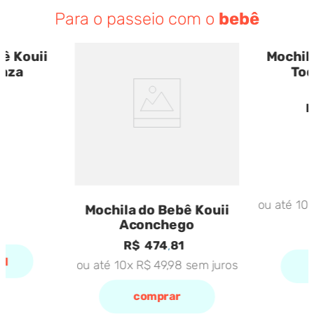
Para o passeio com o
bebê
ê Kouii
Mochil
inza
Tod
R
ou até
10
Mochila do Bebê Kouii
Aconchego
R$
474
,
81
el
ou até
10
x
R$
49
,
98
sem juros
comprar