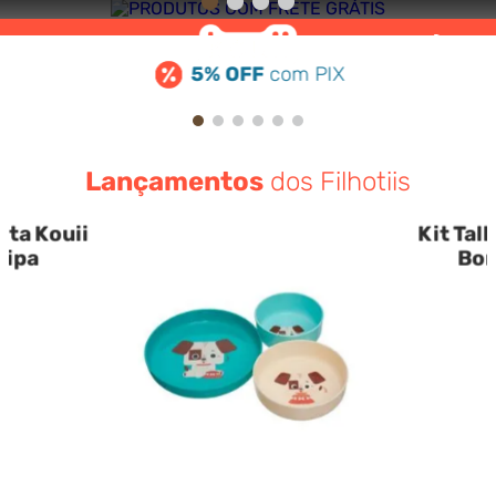
5% OFF
com PIX
Lançamentos
dos Filhotiis
ita Kouii
Kit Tal
Pipa
Bor