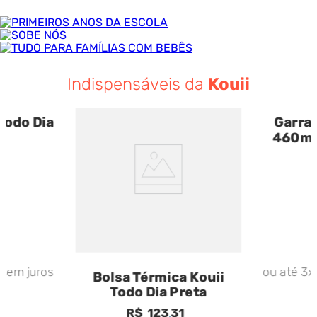
Indispensáveis da
Kouii
Todo Dia
Garra
460ml 
1
sem juros
ou até
3
Bolsa Térmica Kouii
Todo Dia Preta
R$
123
,
31