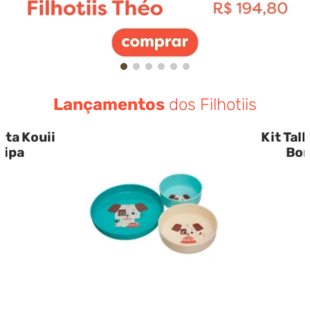
Lançamentos
dos Filhotiis
ita Kouii
Kit Tal
Pipa
Bor