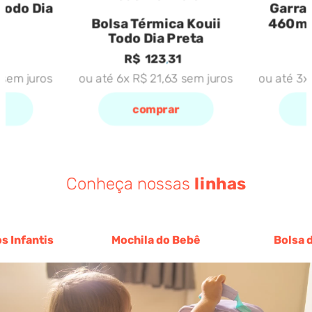
Todo Dia
Garra
Bolsa Térmica Kouii
460ml 
Todo Dia Preta
1
R$
123
,
31
sem juros
ou até
6
x
R$
21
,
63
sem juros
ou até
3
comprar
Conheça nossas
linhas
s Infantis
Mochila do Bebê
Bolsa 