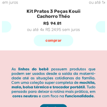
sem juros
ou até
1
x
Kit Pratos 3 Peças Kouii
Cachorro Théo
R$
94
,
81
ou até
4
x
R$
24
,
95
sem juros
comprar