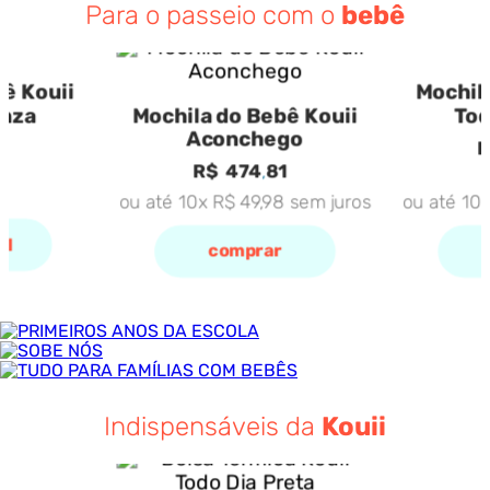
Para o passeio com o
bebê
ê Kouii
Mochil
inza
Mochila do Bebê Kouii
Tod
Aconchego
R
R$
474
,
81
ou até
10
x
R$
49
,
98
sem juros
ou até
10
el
comprar
Indispensáveis da
Kouii