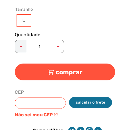
Tamanho
U
Quantidade
－
＋
comprar
CEP
calcular o frete
Não sei meu CEP