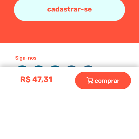
cadastrar-se
Siga-nos
R$
47
,
31
comprar
Shop
Sobre
Contatos
Mochila do Bebê
Bolsa do Bebê