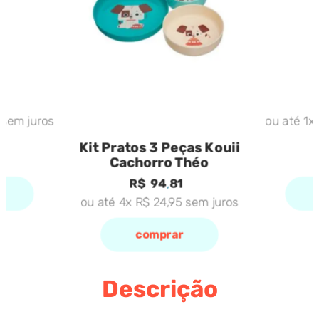
sem juros
ou até
1
x
Kit Pratos 3 Peças Kouii
Cachorro Théo
R$
94
,
81
ou até
4
x
R$
24
,
95
sem juros
comprar
Descrição