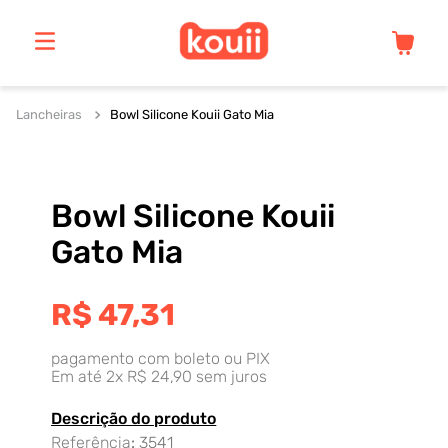
Lancheiras
Bowl Silicone Kouii Gato Mia
Bowl Silicone Kouii
Gato Mia
R$
47
,
31
pagamento com boleto ou PIX
Em até
2
x
R$
24
,
90
sem juros
Descrição do produto
Referência
:
3541