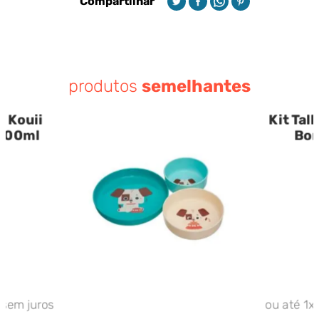
Compartilhar
produtos
semelhantes
 Kouii
Kit Tal
 300ml
Bor
sem juros
ou até
1
x