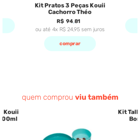
Kit Pratos 3 Peças Kouii
Cachorro Théo
R$
94
,
81
ou até
4
x
R$
24
,
95
sem juros
comprar
quem comprou
viu também
 Kouii
Kit Tal
 300ml
Bor