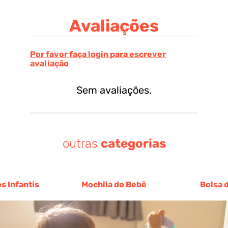
Avaliações
Por favor faça login para escrever
avaliação
Sem avaliações.
outras
categorias
s Infantis
Mochila do Bebê
Bolsa 