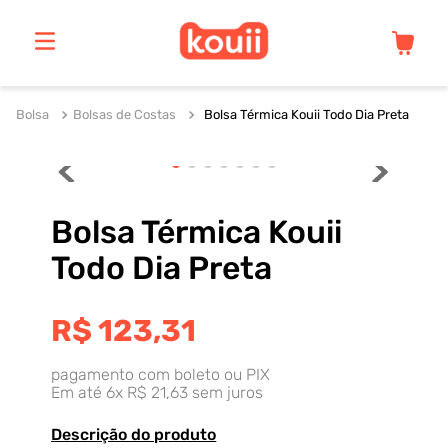
Bolsa
Bolsas de Costas
Bolsa Térmica Kouii Todo Dia Preta
Bolsa Térmica Kouii
Todo Dia Preta
R$
123
,
31
pagamento com boleto ou PIX
Em até
6
x
R$
21
,
63
sem juros
Descrição do produto