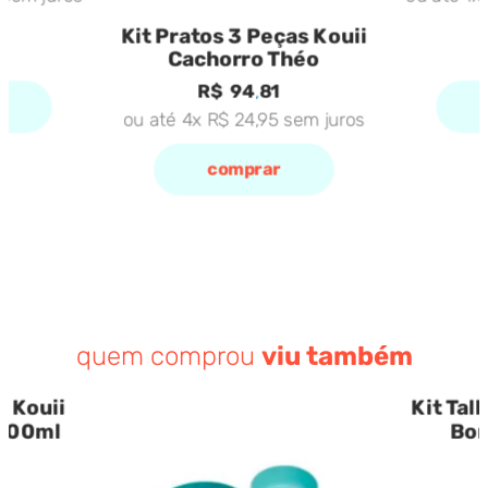
Kit Pratos 3 Peças Kouii
Cachorro Théo
R$
94
,
81
ou até
4
x
R$
24
,
95
sem juros
comprar
quem comprou
viu também
 Kouii
Kit Tal
 300ml
Bor