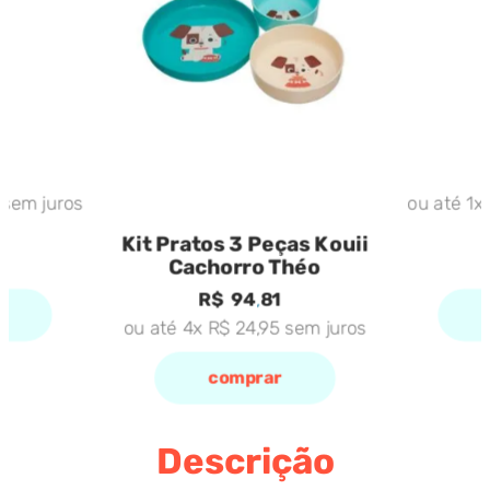
sem juros
ou até
1
x
Kit Pratos 3 Peças Kouii
Cachorro Théo
R$
94
,
81
ou até
4
x
R$
24
,
95
sem juros
comprar
Descrição