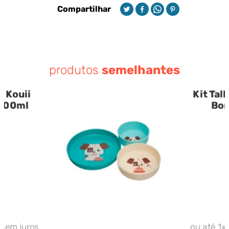
Compartilhar
produtos
semelhantes
 Kouii
Kit Tal
 300ml
Bor
sem juros
ou até
1
x