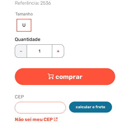
Referência
:
2536
Tamanho
U
Quantidade
－
＋
comprar
CEP
calcular o frete
Não sei meu CEP