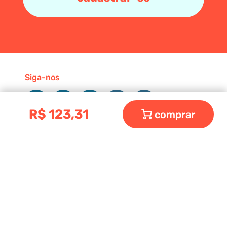
Siga-nos
R$
123
,
31
comprar
Shop
Sobre
Contatos
Mochila do Bebê
Bolsa do Bebê
Acessórios do Bebê